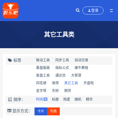
登录
其它工具类
标签
联动工具
同步工具
自动交易
看盘版面
指标公式
擒牛教程
复盘工具
通达信
大智慧
同花顺
易得
其它工具
开盘啦
金字塔
东财
期货
排序：
时间
标题
热度
随机
精华
显示方式：
卡片
列表