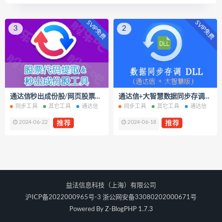
SVIP免费
SVIP免费
3
2
通达信秒出成份股/网页股票提取工具
通达信+大智慧数据同步存调DLL
同步工具
其它工具
通达信
同步工具
其它工具
通达信
2024-06-22
2024-06-18
益法信息科技（上海）有限公司
沪ICP备2022000965号-3 浙公网安备33080202000671号
Powered By
Z-BlogPHP 1.7.3