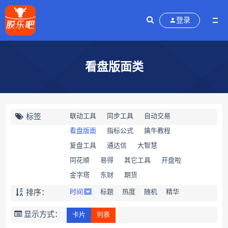
登录
看盘版面类
标签
联动工具
同步工具
自动交易
看盘版面
指标公式
擒牛教程
复盘工具
通达信
大智慧
同花顺
易得
其它工具
开盘啦
金字塔
东财
期货
排序：
时间
标题
热度
随机
精华
显示方式：
卡片
列表