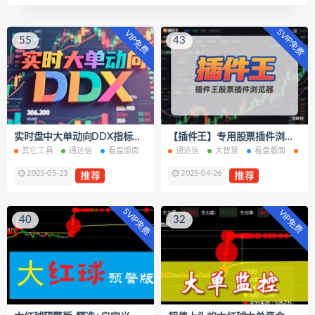
SVIP免费
VIP免费
55
43
实时盘中大单动向DDX指标插件
【插件王】专用股票插件浏览器
其它工具
通达信
看盘版面
通达信
大智慧
看盘版面
其
2025-05-23
2025-04-26
SVIP免费
VIP免费
40
32