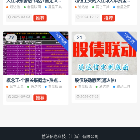
大红球预警版-精选+自定义板块监控
超值上头的大红球大单资金监控插件
通达信
看盘版面
复盘工具
通达信
其它工具
看盘版面
2025-03-03
2024-12-12
SVIP免费
VIP免费
29
21
概念王-个股关联概念+热点板块看盘工具
股债联动版面(通达信)
其它工具
通达信
看盘版面
看盘版面
通达信
联动工具
2024-09-02
2024-07-19
益法信息科技（上海）有限公司