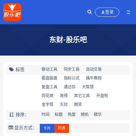
登录
东财-股乐吧
标签
联动工具
同步工具
自动交易
看盘版面
指标公式
擒牛教程
复盘工具
通达信
大智慧
同花顺
易得
其它工具
开盘啦
金字塔
东财
期货
排序：
时间
标题
热度
随机
精华
显示方式：
卡片
列表