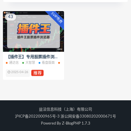
SVIP免费
43
【插件王】专用股票插件浏览器
通达信
大智慧
看盘版面
其它工具
开盘啦
同花顺
金字塔
2025-04-26
益法信息科技（上海）有限公司
沪ICP备2022000965号-3 浙公网安备33080202000671号
Powered By
Z-BlogPHP 1.7.3