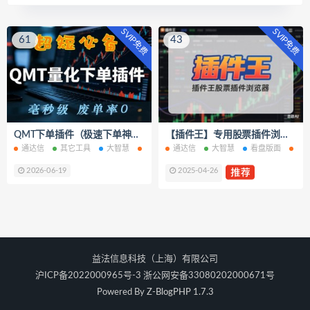
SVIP免费
SVIP免费
61
43
QMT下单插件（极速下单神器，短线必备）
【插件王】专用股票插件浏览器
通达信
其它工具
大智慧
自动交易
通达信
同花顺
大智慧
易得
看盘版面
其
2026-06-19
2025-04-26
益法信息科技（上海）有限公司
沪ICP备2022000965号-3 浙公网安备33080202000671号
Powered By
Z-BlogPHP 1.7.3