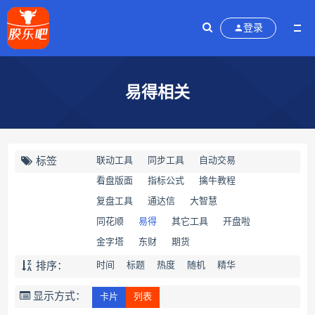
登录
易得相关
标签
联动工具
同步工具
自动交易
看盘版面
指标公式
擒牛教程
复盘工具
通达信
大智慧
同花顺
易得
其它工具
开盘啦
金字塔
东财
期货
排序：
时间
标题
热度
随机
精华
显示方式：
卡片
列表