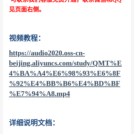
见页面右侧。
视频教程：
https://audio2020.oss-cn-
beijing.aliyuncs.com/study/QMT%E
4%BA%A4%E6%98%93%E6%8F
%92%E4%BB%B6%E4%BD%BF
%E7%94%A8.mp4
详细说明文档：